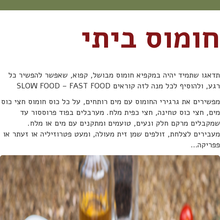
חומוס ביתי
תדאגו שתמיד יהיה במקפיא חומוס מבושל, קפוא, שאפשר להפשיר כל
רגע, ולהוסיף לכל מנה לזה קוראים SLOW FOOD – FAST FOOD
מפשירים את גרגירי החומוס עם מים רותחים, על כל כוס חומוס חצי כוס
מים, חצי כוס טחינה, חצי כפית מלח. מערבלים בפוד פרוססור עד
שמקבלים מרקם חלק ונעים, טועמים ומתקנים עם מים או מלח.
מעבירים לצלחת, זולפים שמן זית מעולה, ומעט פטרוזיליה או זעתר או
פפריקה…