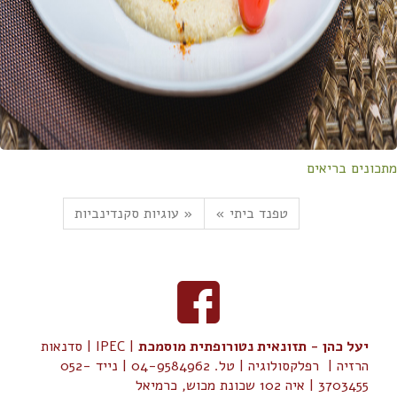
מתכונים בריאים
טפנד ביתי »
« עוגיות סקנדינביות
יעל כהן - תזונאית נטורופתית מוסמכת
| IPEC | סדנאות
הרזיה | רפלקסולוגיה | טל. 04-9584962 | נייד 052-
3703455 | איה 102 שכונת מכוש, כרמיאל